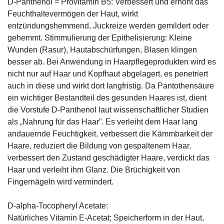
D-Panthenol = Provitamin B5: Verbessert und erhöht das
Feuchthaltevermögen der Haut, wirkt
entzündungshemmend, Juckreize werden gemildert oder
gehemmt. Stimmulierung der Epithelisierung: Kleine
Wunden (Rasur), Hautabschürfungen, Blasen klingen
besser ab. Bei Anwendung in Haarpflegeprodukten wird es
nicht nur auf Haar und Kopfhaut abgelagert, es penetriert
auch in diese und wirkt dort langfristig. Da Pantothensäure
ein wichtiger Bestandteil des gesunden Haares ist, dient
die Vorstufe D-Panthenol laut wissenschaftlicher Studien
als „Nahrung für das Haar”. Es verleiht dem Haar lang
andauernde Feuchtigkeit, verbessert die Kämmbarkeit der
Haare, reduziert die Bildung von gespaltenem Haar,
verbessert den Zustand geschädigter Haare, verdickt das
Haar und verleiht ihm Glanz. Die Brüchigkeit von
Fingernägeln wird vermindert.
D-alpha-Tocopheryl Acetate:
Natürliches Vitamin E-Acetat; Speicherform in der Haut,