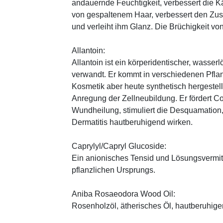
andauernde Feuchtigkeit, verbessert die K
von gespaltenem Haar, verbessert den Zus
und verleiht ihm Glanz. Die Brüchigkeit vo
Allantoin:
Allantoin ist ein körperidentischer, wasserl
verwandt. Er kommt in verschiedenen Pflan
Kosmetik aber heute synthetisch hergestellt
Anregung der Zellneubildung. Er fördert C
Wundheilung, stimuliert die Desquamation, 
Dermatitis hautberuhigend wirken.
Caprylyl/Capryl Glucoside:
Ein anionisches Tensid und Lösungsvermitt
pflanzlichen Ursprungs.
Aniba Rosaeodora Wood Oil:
Rosenholzöl, ätherisches Öl, hautberuhig