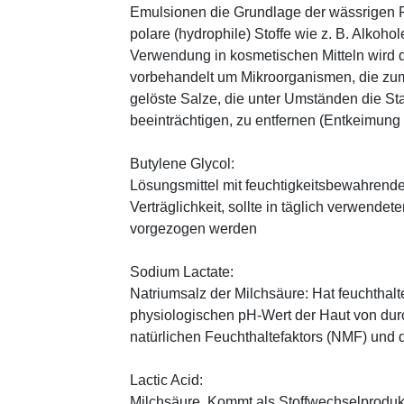
Emulsionen die Grundlage der wässrigen Ph
polare (hydrophile) Stoffe wie z. B. Alkoho
Verwendung in kosmetischen Mitteln wird d
vorbehandelt um Mikroorganismen, die zum
gelöste Salze, die unter Umständen die St
beeinträchtigen, zu entfernen (Entkeimung
Butylene Glycol:
Lösungsmittel mit feuchtigkeitsbewahrende
Verträglichkeit, sollte in täglich verwend
vorgezogen werden
Sodium Lactate:
Natriumsalz der Milchsäure: Hat feuchthal
physiologischen pH-Wert der Haut von durch
natürlichen Feuchthaltefaktors (NMF) und
Lactic Acid:
Milchsäure. Kommt als Stoffwechselprodukt 