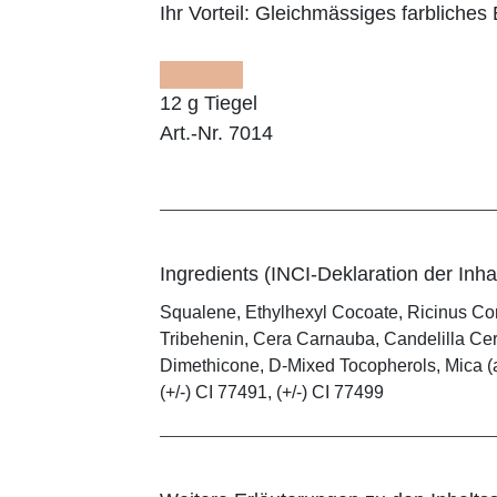
Ihr Vorteil:
Gleichmässiges farbliches E
12 g Tiegel
Art.-Nr. 7014
Ingredients (INCI-Deklaration der Inhal
Squalene, Ethylhexyl Cocoate, Ricinus Co
Tribehenin, Cera Carnauba, Candelilla Cera
Dimethicone, D-Mixed Tocopherols, Mica (and
(+/-) CI 77491, (+/-) CI 77499