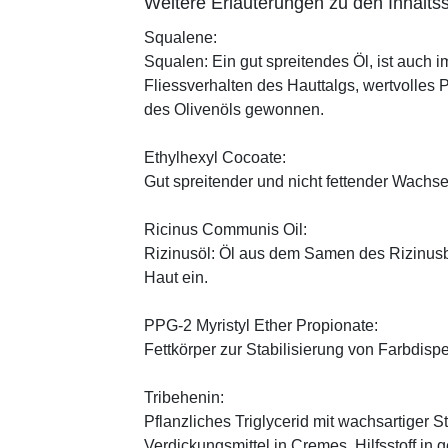
Weitere Erläuterungen zu den Inhaltss
Squalene:
Squalen: Ein gut spreitendes Öl, ist auch 
Fliessverhalten des Hauttalgs, wertvolles 
des Olivenöls gewonnen.
Ethylhexyl Cocoate:
Gut spreitender und nicht fettender Wachses
Ricinus Communis Oil:
Rizinusöl: Öl aus dem Samen des Rizinusbau
Haut ein.
PPG-2 Myristyl Ether Propionate:
Fettkörper zur Stabilisierung von Farbdisp
Tribehenin:
Pflanzliches Triglycerid mit wachsartiger S
Verdickungsmittel in Cremes, Hilfsstoff in